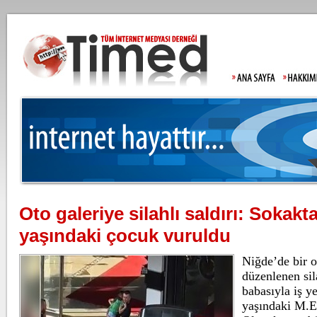
Oto galeriye silahlı saldırı: Sokak
Gülistan Doku'nun babasından t
yaşındaki çocuk vuruldu
Allah'tan korkmadınız!
Gülistan Doku’nun
soruşturmada göza
adliyeye sevk edild
Niğde’de bir o
düzenlenen sila
babasıyla iş ye
Lahmacun ve kebapta hile!
yaşındaki M.E.
Tarım ve Orman B
ürünlerinde takli