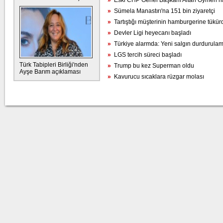
»
Eski CHP Genel Başkanı Altan Öymen hay
»
Sümela Manastırı'na 151 bin ziyaretçi
»
Tartıştığı müşterinin hamburgerine tükür
»
Devler Ligi heyecanı başladı
»
Türkiye alarmda: Yeni salgın durdurulam
»
LGS tercih süreci başladı
Türk Tabipleri Birliği'nden
»
Trump bu kez Superman oldu
Ayşe Barım açıklaması
»
Kavurucu sıcaklara rüzgar molası