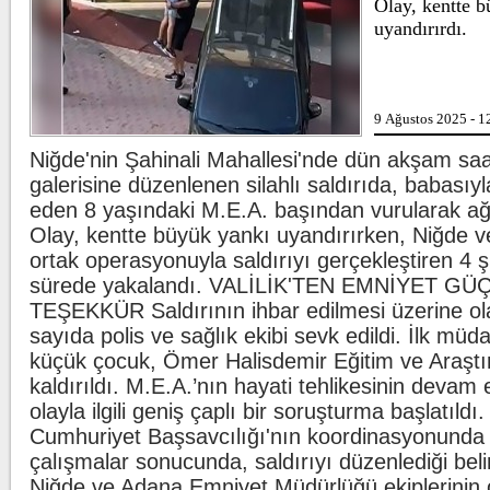
Olay, kentte 
markaları ifşala
uyandırırdı.
...
Beşiktaş'ta şok sakatlık
Beşiktaş Kulübü, 
Wilfred Ndidi'nin 
ligaman yaralanmas
9 Ağustos 2025 - 1
duyurdu.
Niğde'nin Şahinali Mahallesi'nde dün akşam saat
Kılıçdaroğlu'ndan esnafa ziyare
galerisine düzenlenen silahlı saldırıda, babasıyla
CHP Genel Başk
eden 8 yaşındaki M.E.A. başından vurularak ağı
Kılıçdaroğlu, Ank
ziyareti yaptı. Kıl
Olay, kentte büyük yankı uyandırırken, Niğde v
yöneticileri eşlik e
ortak operasyonuyla saldırıyı gerçekleştiren 4 ş
sürede yakalandı. VALİLİK'TEN EMNİYET GÜ
TEŞEKKÜR Saldırının ihbar edilmesi üzerine ol
sayıda polis ve sağlık ekibi sevk edildi. İlk müd
küçük çocuk, Ömer Halisdemir Eğitim ve Araşt
kaldırıldı. M.E.A.’nın hayati tehlikesinin devam e
olayla ilgili geniş çaplı bir soruşturma başlatıldı
Cumhuriyet Başsavcılığı'nın koordinasyonunda 
çalışmalar sonucunda, saldırıyı düzenlediği belir
Niğde ve Adana Emniyet Müdürlüğü ekiplerinin 