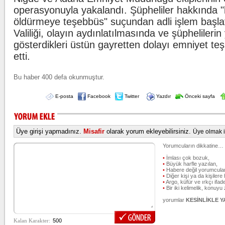
operasyonuyla yakalandı. Şüpheliler hakkında 
öldürmeye teşebbüs" suçundan adli işlem başlat
Valiliği, olayın aydınlatılmasında ve şüpheliler
gösterdikleri üstün gayretten dolayı emniyet teş
etti.
Bu haber 400 defa okunmuştur.
E-posta
Facebook
Twitter
Yazdır
Önceki sayfa
Üye girişi yapmadınız.
Misafir
olarak yorum ekleyebilirsiniz.
Üye olmak iç
Yorumcuların dikkatine…
•
İmlası çok bozuk,
•
Büyük harfle yazılan,
•
Habere değil yorumcular
•
Diğer kişi ya da kişilere 
•
Argo, küfür ve ırkçı ifade
•
Bir iki kelimelik, konuyu
yorumlar
KESİNLİKLE 