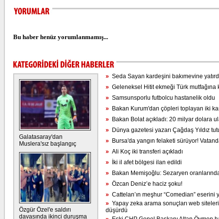
Bu haber henüz yorumlanmamış...
»
Seda Sayan kardeşini bakımevine yatırd
»
Geleneksel Hitit ekmeği Türk mutfağına k
»
Samsunsporlu futbolcu hastanelik oldu
»
Bakan Kurum'dan çöpleri toplayan iki ka
»
Bakan Bolat açıkladı: 20 milyar dolara ul
»
Dünya gazetesi yazarı Çağdaş Yıldız tut
Galatasaray'dan
»
Bursa'da yangın felaketi sürüyor! Vatanda
Muslera'sız başlangıç
»
Ali Koç iki transferi açıkladı
»
İki il afet bölgesi ilan edildi
»
Bakan Memişoğlu: Sezaryen oranlarında 
»
Özcan Deniz’e haciz şoku!
»
Cattelan’ın meşhur “Comedian” eserini y
»
Yapay zeka arama sonuçları web sitelerin
Özgür Özel'e saldırı
düşürdü
davasında ikinci duruşma