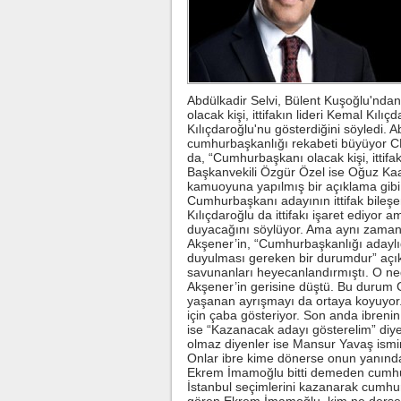
Lah
Abdülkadir Selvi, Bülent Kuşoğlu'nd
olacak kişi, ittifakın lideri Kemal Kılıç
Kılıçdaroğlu'nu gösterdiğini söyledi. 
Beş
cumhurbaşkanlığı rekabeti büyüyor C
da, “Cumhurbaşkanı olacak kişi, ittifa
Başkanvekili Özgür Özel ise Oğuz Kaan 
kamuoyuna yapılmış bir açıklama gibi 
Cumhurbaşkanı adayının ittifak bileşenler
Kılıçdaroğlu da ittifakı işaret ediyor
duyacağını söylüyor. Ama aynı zamanda
Akşener’in, “Cumhurbaşkanlığı adaylığ
duyulması gereken bir durumdur” açı
savunanları heyecanlandırmıştı. O ne
Akşener’in gerisine düştü. Bu durum
yaşanan ayrışmayı da ortaya koyuyor. 
için çaba gösteriyor. Son anda ibren
ise “Kazanacak adayı gösterelim” diye
olmaz diyenler ise Mansur Yavaş ismini
Onlar ibre kime dönerse onun yanı
Ekrem İmamoğlu bitti demeden cumhu
İstanbul seçimlerini kazanarak cumhu