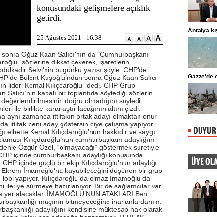
adliyeye sevk edildi. ...
şüpheli, jandarma
konusundaki gelişmelere açıklık
getirdi.
macun ve kebapta hile!
Antalya kıyılarında mikroplasti
25 Ağustos 2021 - 16:38
Tarım ve Orman Bakanlığı, gıda
Akdeniz Üniversit
ürünlerinde taklit ve tağşiş yapan
Mehmet Gökoğlu,
markaları ifşalamaya devam ediyor.
insan hareketliliği
an sonra Oğuz Kaan Salıcı'nın da "Cumhurbaşkanı
...
daroğlu” sözlerine dikkat çekerek, işaretlerin
Abdülkadir Selvi'nin bugünkü yazısı şöyle: CHP’de
iktaş'ta şok sakatlık
Gazze'de can kaybı 73 bin 381'e
HP’de Bülent Kuşoğlu’ndan sonra Oğuz Kaan Salıcı
kın lideri Kemal Kılıçdaroğlu” dedi. CHP Grup
Beşiktaş Kulübü, futbolculardan
Gazze’deki Sağlık
Wilfred Ndidi'nin ayak bileğinde
Ekim 2023’ten bu
Salıcı’nın kapalı bir toplantıda söylediği sözlerin
ligaman yaralanması tespit edildiğini
saldırılarda hayat
değerlendirilmesinin doğru olmadığını söyledi.
duyurdu.
i ile birlikte kararlaştırılacağının altını çizdi.
 ama aynı zamanda ittifakın ortak adayı olmaktan onur
 ittifak beni aday göstersin diye çalışma yapıyor.
ı elbette Kemal Kılıçdaroğlu’nun hakkıdır ve saygı
klaması Kılıçdaroğlu’nun cumhurbaşkanı adaylığını
denle Özgür Özel, “olmayacağı” göstermek suretiyle
 CHP içinde cumhurbaşkanı adaylığı konusunda
CHP içinde güçlü bir ekip Kılıçdaroğlu’nun adaylığı
in Ekrem İmamoğlu’na kayabileceğini düşünen bir grup
 lobi yapıyor. Kılıçdaroğlu da olmaz İmamoğlu da
 ileriye sürmeye hazırlanıyor. Bir de sağlamcılar var.
nda yer alacaklar. İMAMOĞLU’NUN ATAKLARI Ben
rbaşkanlığı maçının bitmeyeceğine inananlardanım.
rbaşkanlığı adaylığını kendisine müktesap hak olarak