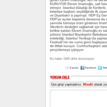
gören Ekrem İmamoğlu, kim ne derse
KURUYOR Ekrem İmamoğlu, salt İstanb
etmiyor. İstanbul dükalığı ile Kürtlerle
belediye başkanı seçildiğinde ilk ziy
ve Diyarbakır’a yapmıştı. HDP Eş Gen
HDP’ye açılan kapatma davasına da se
yanında tutmaya özen gösteren İmamo
Alevilerin desteğini sağlamak için har
birlikte katılan Ekrem İmamoğlu ev sa
yükünü İstanbul Büyükşehir Belediyes
ertelediği, İstanbul Yenikapı’da yapı
Festivali”nin ise cuma günü başlayaca
de ittifak kuruyor. Cumhurbaşkanı ada
perçinlemeye çalışıyor
Bu haber 1945 defa okunmuştur.
E-posta
Facebook
Twit
Üye girişi yapmadınız.
Misafir
olarak yor