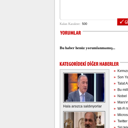
Bu haber henüz yorumlanmamış...
»
Kırmızı 
»
Son Yaz
»
Talat At
»
Bu mill
»
Nobel K
»
Mars'ın
Hala arsızca saldırıyorlar
»
Wi-Fi h
»
Microsof
»
Twitter
»
Siri te