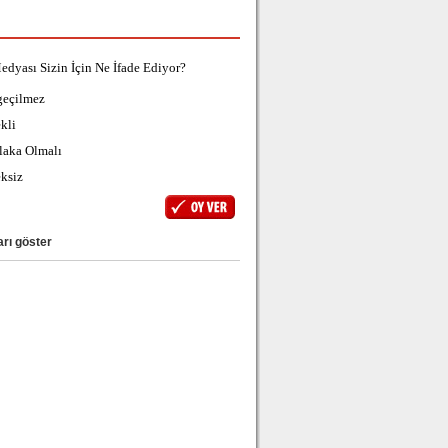
edyası Sizin İçin Ne İfade Ediyor?
geçilmez
kli
laka Olmalı
ksiz
rı göster