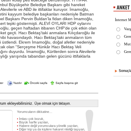
 desin kolay pes edeceğe benzemiyor. İTTİFAK
ul Büyükşehir Belediye Başkanı gibi hareket
, Alevilerle ve ABD ile ittifaklar kuruyor. İmamoğlu,
aretini kayyum belediye başkanları nedeniyle Batman
el Başkanı Pervin Buldan’la fidan diken İmamoğlu,
İnternet M
rt tepki göstermişti. ALEVİ OYLARI HDP oylarını
ğlu, geçen haftadan itibaren CHP’de çok etkin olan
Vaz
eket geçti. Hacı Bektaş’taki anmalara Kılıçdaroğlu ile
Gere
hibi havasındaydı. Hacı Bektaş’taki anmaların tüm
i üstlendi. Ekrem İmamoğlu, doğal afetler nedeniyle
Mut
lacak olan “Serçeşme Hünkâr Hacı Bektaş Veli
ğını duyurdu. İmamoğlu, Kürtlerden sonra Alevilerle
Gere
ylığı yarışında tabandan gelen gücünü ittifaklarla
Sonuçla
ter
Yazdır
Önceki sayfa
Sayfa başına git
um ekleyebilirsiniz.
Üye olmak için tıklayın.
Yorumcuların dikkatine…
•
İmlası çok bozuk,
•
Büyük harfle yazılan,
•
Habere değil yorumculara yönelik yazılan,
•
Diğer kişi ya da kişilere hakaret niteliği taşıyan,