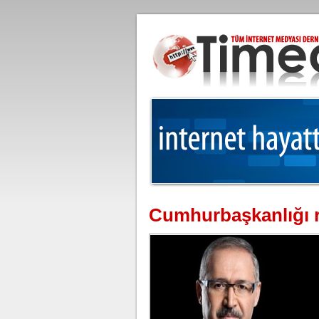
Cumhurbaşkanlığı 
Moo
Gül
All