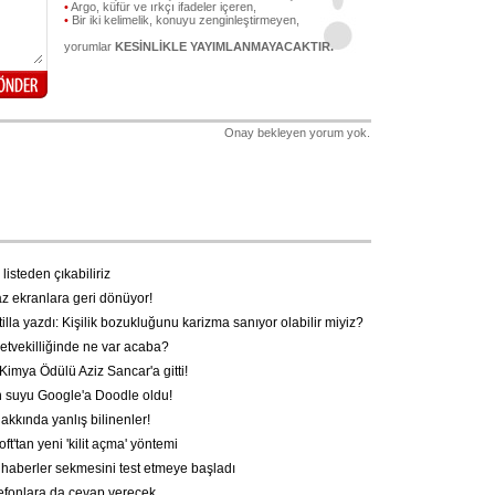
•
Argo, küfür ve ırkçı ifadeler içeren,
•
Bir iki kelimelik, konuyu zenginleştirmeyen,
yorumlar
KESİNLİKLE YAYIMLANMAYACAKTIR.
Onay bekleyen yorum yok.
listeden çıkabiliriz
 ekranlara geri dönüyor!
illa yazdı: Kişilik bozukluğunu karizma sanıyor olabilir miyiz?
etvekilliğinde ne var acaba?
imya Ödülü Aziz Sancar'a gitti!
 suyu Google'a Doodle oldu!
akkında yanlış bilinenler!
t'tan yeni 'kilit açma' yöntemi
 haberler sekmesini test etmeye başladı
lefonlara da cevap verecek