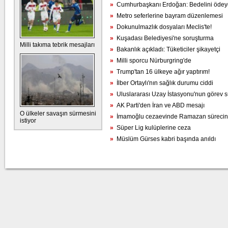
»
Cumhurbaşkanı Erdoğan: Bedelini ödey
»
Metro seferlerine bayram düzenlemesi
»
Dokunulmazlık dosyaları Meclis'te!
»
Kuşadası Belediyesi'ne soruşturma
Milli takıma tebrik mesajları
»
Bakanlık açıkladı: Tüketiciler şikayetçi
»
Milli sporcu Nürburgring'de
»
Trump'tan 16 ülkeye ağır yaptırım!
»
İlber Ortaylı'nın sağlık durumu ciddi
»
Uluslararası Uzay İstasyonu'nun görev sü
»
AK Parti'den İran ve ABD mesajı
O ülkeler savaşın sürmesini
»
İmamoğlu cezaevinde Ramazan sürecini an
istiyor
»
Süper Lig kulüplerine ceza
»
Müslüm Gürses kabri başında anıldı