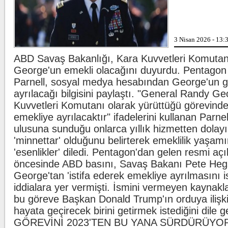
ligaman yaral
duyurdu.
Kılıçdaroğlu'ndan esnafa zi
3 Nisan 2026 - 13:
CHP Genel 
Kılıçdaroğlu
ziyareti yaptı
ABD Savaş Bakanlığı, Kara Kuvvetleri Komuta
yöneticileri eş
George'un emekli olacağını duyurdu. Pentago
Parnell, sosyal medya hesabından George'un 
Oğuzhan Uğur adliyeye sevk
İstanbul Emn
ayrılacağı bilgisini paylaştı. "General Randy G
Suçlarla Mü
ekiplerince A
Kuvvetleri Komutanı olarak yürüttüğü görevinde
emekliye ayrılacaktır" ifadelerini kullanan Parne
ulusuna sunduğu onlarca yıllık hizmetten dolay
'minnettar' olduğunu belirterek emeklilik yaşam
'esenlikler' diledi. Pentagon'dan gelen resmi aç
öncesinde ABD basını, Savaş Bakanı Pete Hegs
George'tan 'istifa ederek emekliye ayrılmasını i
iddialara yer vermişti. İsmini vermeyen kaynak
bu göreve Başkan Donald Trump'ın orduya ilişk
hayata geçirecek birini getirmek istediğini dile ge
GÖREVİNİ 2023'TEN BU YANA SÜRDÜRÜYOR