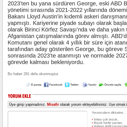
2023'ten bu yana sürdüren George, eski ABD 
yönetimi sırasında 2021-2022 yıllarında döne
Bakanı Lloyd Austin'in kıdemli askeri danışman
yapmıştı. Kariyerine piyade subayı olarak başla
olarak Birinci Körfez Savaşı'nda ve daha yakın ta
Afganistan çatışmalarında görev almıştı. ABD'd
Komutanı genel olarak 4 yıllık bir süre için ata
tarafından aday gösterilen George, bu göreve 
sonrasında 2023'te atanmıştı ve normalde 202
görevde kalması bekleniyordu.
Bu haber 281 defa okunmuştur.
E-posta
Facebook
Twitter
Yazdır
Önceki sayfa
Üye girişi yapmadınız.
Misafir
olarak yorum ekleyebilirsiniz.
Üye olmak iç
Yorumcuların dikkatine…
•
İmlası çok bozuk,
•
Büyük harfle yazılan,
•
Habere değil yorumcular