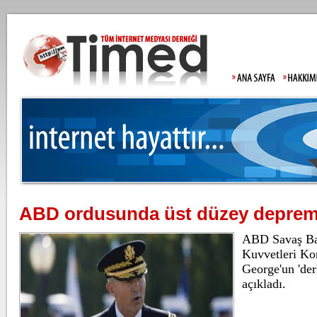
ABD ordusunda üst düzey depre
Lahmacun ve kebapta hile!
ABD Savaş Ba
Tarım ve Orm
ürünlerinde t
Kuvvetleri K
markaları if
George'un 'der
...
açıkladı.
Beşiktaş'ta şok sakatlık
Beşiktaş Kul
Wilfred Ndidi