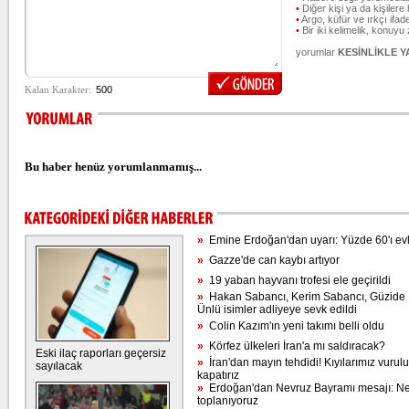
•
Diğer kişi ya da kişilere 
•
Argo, küfür ve ırkçı ifade
•
Bir iki kelimelik, konuyu
yorumlar
KESİNLİKLE 
Bu haber henüz yorumlanmamış...
»
Emine Erdoğan'dan uyarı: Yüzde 60'ı evl
»
Gazze'de can kaybı artıyor
»
19 yaban hayvanı trofesi ele geçirildi
»
Hakan Sabancı, Kerim Sabancı, Güzide 
Ünlü isimler adliyeye sevk edildi
»
Colin Kazım'ın yeni takımı belli oldu
»
Körfez ülkeleri İran'a mı saldıracak?
Eski ilaç raporları geçersiz
»
İran'dan mayın tehdidi! Kıyılarımız vurulu
sayılacak
kapatırız
»
Erdoğan'dan Nevruz Bayramı mesajı: Nev
toplanıyoruz